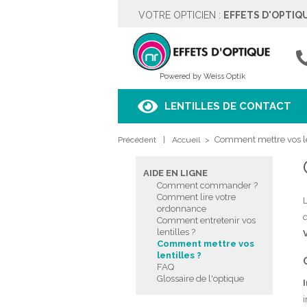
VOTRE OPTICIEN :
EFFETS D'OPTIQ
EFFETS D'OPTIQUE
Rue des Moulins 5
4342 HOGNOUL
04257.67.37
Powered by Weiss Optik
Voir sur le plan
LENTILLES DE CONTACT
HORAIRES
Comment mettre vos le
Précédent
|
Accueil
>
Lundi
Fermé
Mardi
9h00 à 18h00
Mercredi
9h00 à 18h00
AIDE EN LIGNE
Jeudi
9h00 à 18h00
Comment commander ?
Vendredi
9h00 à 18h00
Comment lire votre
L
Samedi
ordonnance
9h00 à 18h00
Comment entretenir vos
Dimanche
Fermé
lentilles ?
Comment mettre vos
lentilles ?
PRENDRE RENDEZ-VOUS
FAQ
Glossaire de l'optique
i