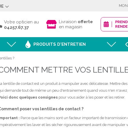
MON
UE
Déjà client ?
Livraison
offerte
Votre opticien au
PREN
en magasin
RENDE
04257.67.37
PRODUITS D'ENTRETIEN
ntilles ?
Mot de passe oublié
COMMENT METTRE VOS LENTILLE
JE M'IDENTI
a lentille de contact est un produit à manipuler avec délicatesse. Mettre des
qui demande tout de même un peu d'entrainement quand vous n'en n'avez 
Voici donc quelques consignes
pour vous aider à les poser et les retirer.
Nouveau client ?
Comment poser vos lentilles de contact ?
CRÉER MON
Important :
Parce que les mains sont un facteur important de transmission 
mpérativement les laver et les sécher rigoureusement avant de manipuler vo