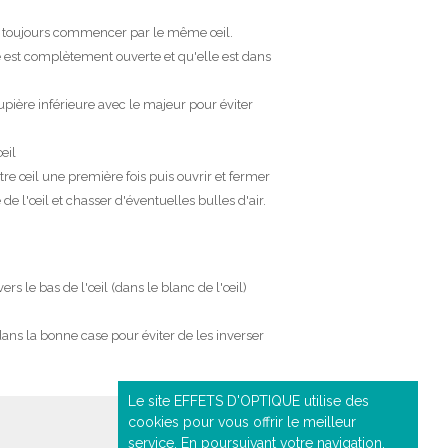
s de toujours commencer par le même œil.
le est complètement ouverte et qu'elle est dans
upière inférieure avec le majeur pour éviter
œil
e œil une première fois puis ouvrir et fermer
 de l'œil et chasser d'éventuelles bulles d'air.
 vers le bas de l'œil (dans le blanc de l'œil)
 dans la bonne case pour éviter de les inverser
Le site EFFETS D'OPTIQUE utilise des
cookies pour vous offrir le meilleur
NOS PRODUITS
service. En poursuivant votre navigation,