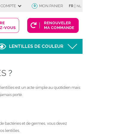
|
 COMPTE
0
MON PANIER
FR
NL
DRE
RENOUVELER
Z-VOUS
MA COMMANDE
LENTILLES DE COULEUR
Afficher
S ?
FIE
 lentilles est un acte simple au quotidien mais
jamais porté.
 COMPTE
de bactéries et de germes, vous devez
s lentilles.