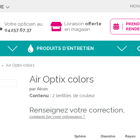
MON
UE
Déjà client ?
Livraison
offerte
Votre opticien au
PREN
en magasin
RENDE
04257.67.37
PRODUITS D'ENTRETIEN
Mot de passe oublié
Air Optix colors
>
Air Optix colors
JE M'IDENTI
par Alcon
Contenu :
2 lentilles de couleur
renseignez votre correction,
Nouveau client ?
comment lire votre ordonnance ?
CRÉER MON
Sphère
Diamètre
Rayon