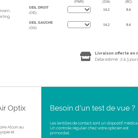
(PWR)
(DIA)
(BC)
OEIL DROIT
Brown,
(OD)
erling
OEIL GAUCHE
(OG)
Livraison offerte en
Délai estimé : 2 à 3 jour
ir Optix
Besoin d'un test de vue ?
Les lentilles de contact sont un dispositif médica
oire Alcon au
Un controle régulier chez votre opticien est
yopie et
primordial.