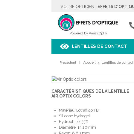
VOTRE OPTICIEN :
EFFETS D'OPTIQ
EFFETS D'OPTIQUE
Rue des Moulins 5
4342 HOGNOUL
04257.67.37
Powered by Weiss Optik
Voir sur le plan
LENTILLES DE CONTACT
HORAIRES
Précédent
Lundi
|
Fermé
Accueil
>
Lentilles de contact
Mardi
9h00 à 18h00
Mercredi
9h00 à 18h00
Jeudi
9h00 à 18h00
Vendredi
9h00 à 18h00
CARACTÉRISTIQUES DE LA LENTILLE
Samedi
9h00 à 18h00
AIR OPTIX COLORS
Dimanche
Fermé
Matériau: Lotrafilcon B
PRENDRE RENDEZ-VOUS
Silicone hydrogel
Hydrophilie: 33%
Diamètre: 14.20 mm
Rayon: 8,60 mm