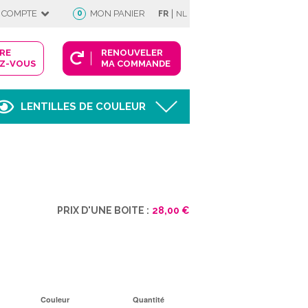
|
 COMPTE
0
MON PANIER
FR
NL
DRE
RENOUVELER
Z-VOUS
MA COMMANDE
LENTILLES DE COULEUR
Afficher
FIE
PRIX D'UNE BOITE :
28,00 €
 COMPTE
Couleur
Quantité