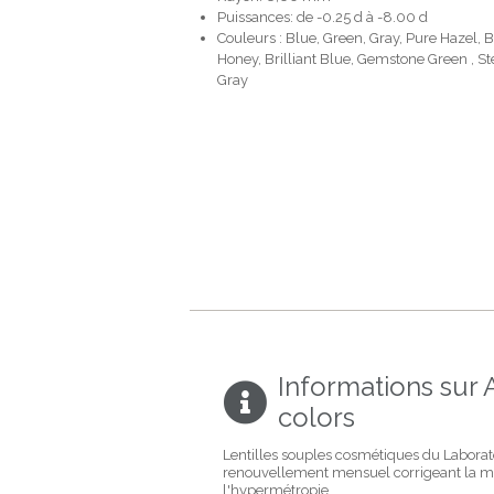
Puissances: de -0.25 d à -8.00 d
Couleurs : Blue, Green, Gray, Pure Hazel, 
Honey, Brilliant Blue, Gemstone Green , St
Gray
Informations sur A
colors
Lentilles souples cosmétiques du Laborat
renouvellement mensuel corrigeant la m
l'hypermétropie.