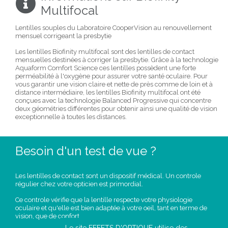
Multifocal
Lentilles souples du Laboratoire CooperVision au renouvellement
mensuel corrigeant la presbytie
Les lentilles Biofinity multifocal sont des lentilles de contact
mensuelles destinées à corriger la presbytie. Grâce à la technologie
Aquaform Comfort Science ces lentilles possèdent une forte
perméabilité à l'oxygène pour assurer votre santé oculaire. Pour
vous garantir une vision claire et nette de près comme de loin et à
distance intermédiaire, les lentilles Biofinity multifocal ont été
conçues avec la technologie Balanced Progressive qui concentre
deux géométries différentes pour obtenir ainsi une qualité de vision
exceptionnelle à toutes les distances.
Besoin d'un test de vue ?
Les lentilles de contact sont un dispositif médical. Un controle
régulier chez votre opticien est primordial.
Ce controle vérifie que la lentille respecte votre physiologie
oculaire et qu'elle est bien adaptée à votre oeil, tant en terme de
vision, que de confort.