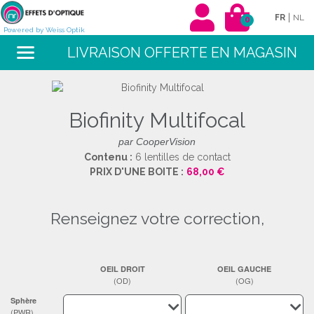
|
FR
NL
0
Powered by Weiss Optik
LIVRAISON OFFERTE EN MAGASIN
Biofinity Multifocal
par CooperVision
Contenu :
6 lentilles de contact
PRIX D'UNE BOITE :
68,00 €
renseignez votre correction,
OEIL DROIT
OEIL GAUCHE
(OD)
(OG)
Sphère
(PWR)