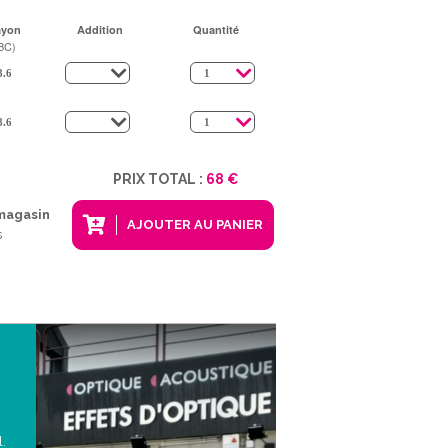
ayon
Addition
Quantité
BC)
PRIX TOTAL :
68 €
 magasin
AJOUTER AU PANIER
s
l.