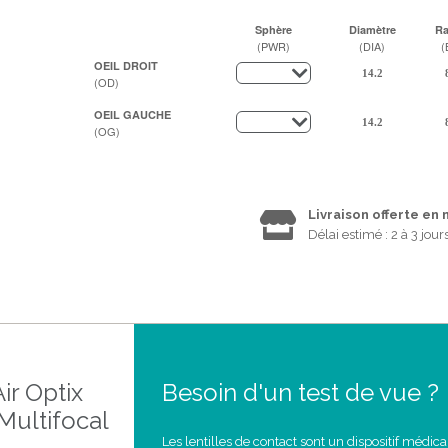
Sphère
Diamètre
R
(PWR)
(DIA)
(
OEIL DROIT
(OD)
OEIL GAUCHE
(OG)
Livraison offerte en
Délai estimé : 2 à 3 jour
ir Optix
Besoin d'un test de vue ?
Multifocal
Les lentilles de contact sont un dispositif médica