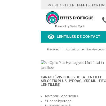
VOTRE OPTICIEN :
EFFETS D'OPTIQ
EFFETS D'OPTIQUE
Rue des Moulins 5
4342 HOGNOUL
04257.67.37
Powered by Weiss Optik
Voir sur le plan
LENTILLES DE CONTACT
HORAIRES
Précédent
Lundi
|
Fermé
Accueil
>
Lentilles de contact
Mardi
9h00 à 18h00
Mercredi
9h00 à 18h00
Jeudi
9h00 à 18h00
Vendredi
9h00 à 18h00
Samedi
9h00 à 18h00
Dimanche
Fermé
CARACTÉRISTIQUES DE LA LENTILLE
AIR OPTIX PLUS HYDRAGLYDE MULTIFO
LENTILLES)
PRENDRE RENDEZ-VOUS
Matériau: Senofilcon C
Silicone hydrogel