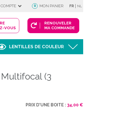
|
 COMPTE
0
MON PANIER
FR
NL
DRE
RENOUVELER
Z-VOUS
MA COMMANDE
LENTILLES DE COULEUR
Afficher
Multifocal (3
FIE
PRIX D'UNE BOITE :
34,00 €
 COMPTE