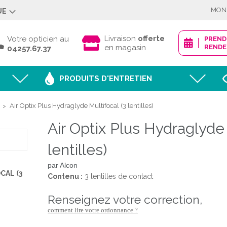
MON
UE
Déjà client ?
Livraison
offerte
Votre opticien au
PREN
en magasin
RENDE
04257.67.37
PRODUITS D'ENTRETIEN
Mot de passe oublié
Air Optix Plus Hydraglyde Multifocal (3 lentilles)
>
Air Optix Plus Hydraglyde 
JE M'IDENTI
lentilles)
par Alcon
CAL (3
Contenu :
3 lentilles de contact
Nouveau client ?
renseignez votre correction,
CRÉER MON
comment lire votre ordonnance ?