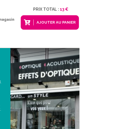
PRIX TOTAL :
13 €
 magasin
AJOUTER AU PANIER
l.
à
.