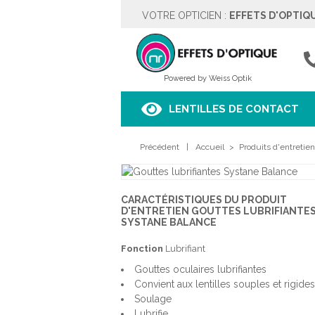
VOTRE OPTICIEN :
EFFETS D'OPTIQ
EFFETS D'OPTIQUE
Rue des Moulins 5
4342 HOGNOUL
04257.67.37
Powered by Weiss Optik
Voir sur le plan
LENTILLES DE CONTACT
HORAIRES
Précédent
Lundi
|
Fermé
Accueil
>
Produits d'entretien
Mardi
9h00 à 18h00
Mercredi
9h00 à 18h00
Jeudi
9h00 à 18h00
CARACTÉRISTIQUES DU PRODUIT
Vendredi
9h00 à 18h00
D'ENTRETIEN GOUTTES LUBRIFIANTE
Samedi
9h00 à 18h00
SYSTANE BALANCE
Dimanche
Fermé
Fonction
Lubrifiant
PRENDRE RENDEZ-VOUS
Gouttes oculaires lubrifiantes
Convient aux lentilles souples et rigides
Soulage
Lubrifie