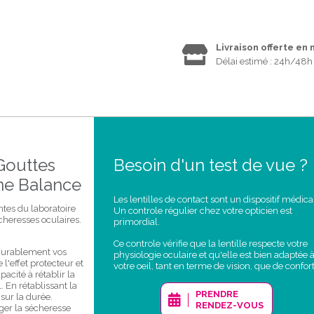
Livraison offerte en
Délai estimé : 24h/48h
Gouttes
Besoin d'un test de vue ?
ane Balance
Les lentilles de contact sont un dispositif médica
ntes du laboratoire
Un controle régulier chez votre opticien est
heresses oculaires.
primordial.
Ce controle vérifie que la lentille respecte votre
 durablement vos
physiologie oculaire et qu'elle est bien adaptée 
l'effet protecteur et
votre oeil, tant en terme de vision, que de confort
acité à rétablir la
 En rétablissant la
PRENDRE
 sur la durée.
RENDEZ-VOUS
ger la sécheresse