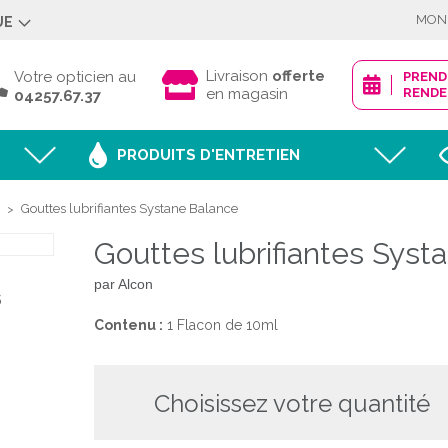
MON
UE
Déjà client ?
Livraison
offerte
Votre opticien au
PREN
en magasin
RENDE
04257.67.37
PRODUITS D'ENTRETIEN
Mot de passe oublié
Gouttes lubrifiantes Systane Balance
>
Gouttes lubrifiantes Syst
JE M'IDENTI
par Alcon
S
Contenu :
1 Flacon de 10ml
Nouveau client ?
choisissez votre quantité
CRÉER MON