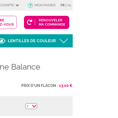
|
 COMPTE
0
MON PANIER
FR
NL
DRE
RENOUVELER
Z-VOUS
MA COMMANDE
LENTILLES DE COULEUR
Afficher
ane Balance
FIE
PRIX D'UN FLACON :
13,00 €
 COMPTE
1