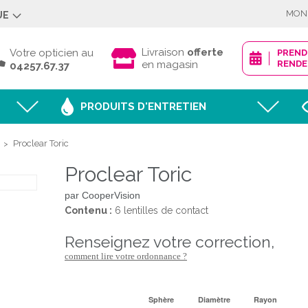
MON
UE
Déjà client ?
Livraison
offerte
Votre opticien au
PREN
en magasin
RENDE
04257.67.37
PRODUITS D'ENTRETIEN
Mot de passe oublié
Proclear Toric
>
Proclear Toric
JE M'IDENTI
par CooperVision
Contenu :
6 lentilles de contact
renseignez votre correction,
Nouveau client ?
comment lire votre ordonnance ?
CRÉER MON
Sphère
Diamètre
Rayon