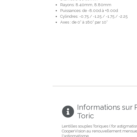
Rayons: 8.40mm, 8.80mm
Puissances: de -8.00d à +6.00d
Cylindres: -0.75 / -1.25 / -1.75 / -2.25
Axes : de 0° à 180° par 10°
Informations sur 
Toric
Lentilles souples Toriques ( for astigmati
CooperVision au renouvellement mensuel
l'astigmatisme.