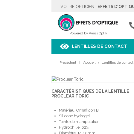
VOTRE OPTICIEN :
EFFETS D'OPTIQ
EFFETS D'OPTIQUE
Rue des Moulins 5
4342 HOGNOUL
04257.67.37
Powered by Weiss Optik
Voir sur le plan
LENTILLES DE CONTACT
HORAIRES
Précédent
Lundi
|
Fermé
Accueil
>
Lentilles de contact
Mardi
9h00 à 18h00
Mercredi
9h00 à 18h00
Jeudi
9h00 à 18h00
Vendredi
9h00 à 18h00
CARACTÉRISTIQUES DE LA LENTILLE
Samedi
9h00 à 18h00
PROCLEAR TORIC
Dimanche
Fermé
Matériau: Omafilcon B
PRENDRE RENDEZ-VOUS
Silicone hydrogel
Teinte de manipulation
Hydrophilie: 62%
Diamètre: 14.40mm