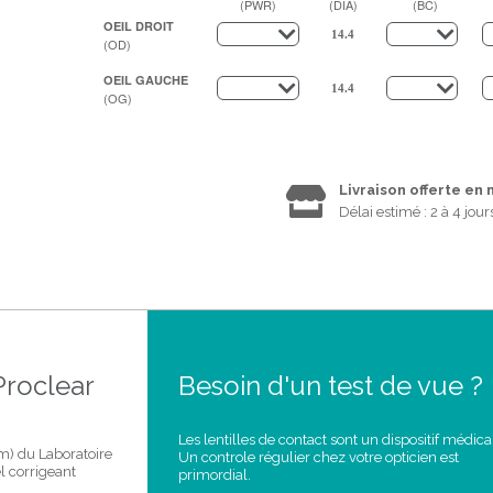
(PWR)
(DIA)
(BC)
OEIL DROIT
(OD)
OEIL GAUCHE
(OG)
Livraison offerte en
Délai estimé : 2 à 4 jour
Proclear
Besoin d'un test de vue ?
Les lentilles de contact sont un dispositif médica
sm) du Laboratoire
Un controle régulier chez votre opticien est
 corrigeant
primordial.