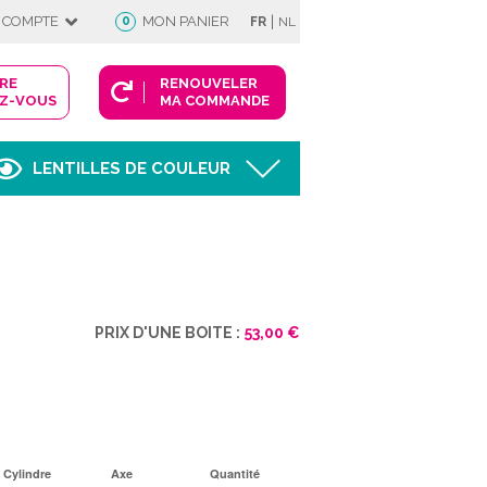
|
 COMPTE
0
MON PANIER
FR
NL
DRE
RENOUVELER
Z-VOUS
MA COMMANDE
LENTILLES DE COULEUR
Afficher
FIE
PRIX D'UNE BOITE :
53,00 €
 COMPTE
Cylindre
Axe
Quantité