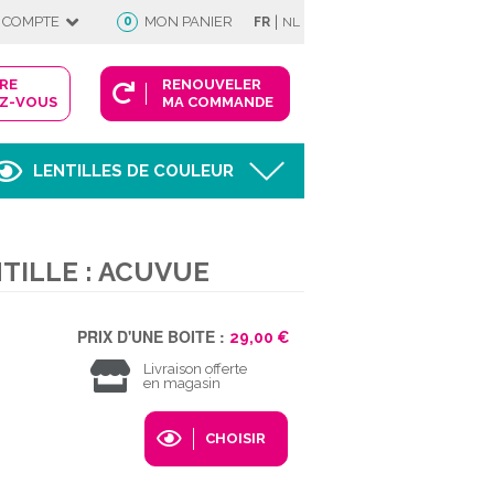
|
 COMPTE
0
MON PANIER
FR
NL
DRE
RENOUVELER
Z-VOUS
MA COMMANDE
LENTILLES DE COULEUR
Afficher
TILLE : ACUVUE
FIE
PRIX D'UNE BOITE :
29,00 €
Livraison offerte
en magasin
 COMPTE
CHOISIR