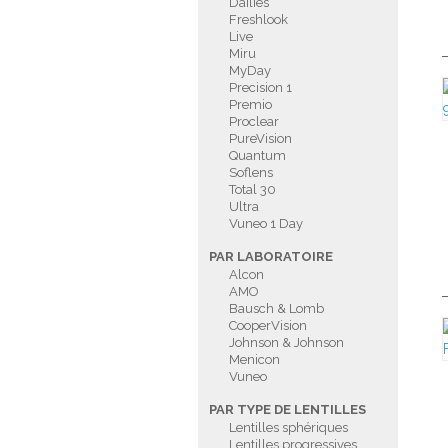
Dailies
Freshlook
Live
Miru
MyDay
Precision 1
Premio
Proclear
PureVision
Quantum
Soflens
Total 30
Ultra
Vuneo 1 Day
PAR LABORATOIRE
Alcon
AMO
Bausch & Lomb
CooperVision
Johnson & Johnson
Menicon
Vuneo
PAR TYPE DE LENTILLES
Lentilles sphériques
Lentilles progressives