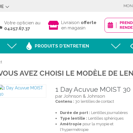
MON
UE
Déjà client ?
Livraison
offerte
Votre opticien au
PREN
en magasin
RENDE
04257.67.37
PRODUITS D'ENTRETIEN
Mot de passe oublié
ct
VOUS AVEZ CHOISI LE MODÈLE DE LEN
JE M'IDENTI
1 Day Acuvue MOIST 30
par Johnson & Johnson
Contenu :
30 lentilles de contact
Nouveau client ?
Durée de port :
Lentilles journalières
CRÉER MON
Type lentille :
Lentilles sphériques
Amétropie
pour la myopie et
l'hypermétropie