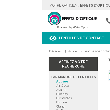
VOTRE OPTICIEN :
EFFETS D'OPTIQ
EFFETS D'OPTIQUE
Rue des Moulins 5
4342 HOGNOUL
04257.67.37
Powered by Weiss Optik
Voir sur le plan
LENTILLES DE CONTACT
HORAIRES
Lentilles de conta
Précédent
Lundi
|
Fermé
Accueil
>
Mardi
9h00 à 18h00
Mercredi
9h00 à 18h00
AFFINEZ VOTRE
Jeudi
9h00 à 18h00
RECHERCHE
Vendredi
9h00 à 18h00
Samedi
9h00 à 18h00
PAR MARQUE DE LENTILLES
Dimanche
Fermé
Acuvue
Air Optix
Avaira
PRENDRE RENDEZ-VOUS
Biofinity
Biomedics
Biotrue
Clariti