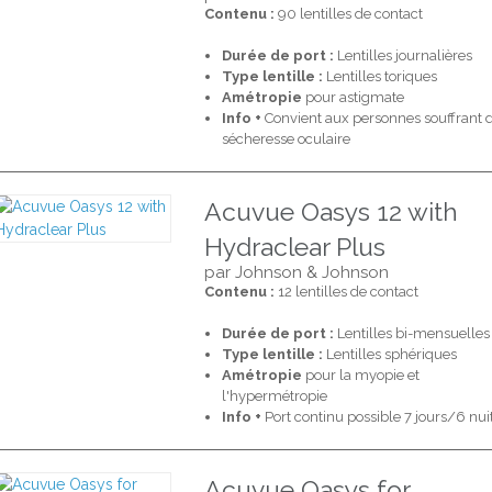
Contenu :
90 lentilles de contact
Durée de port :
Lentilles journalières
Type lentille :
Lentilles toriques
Amétropie
pour astigmate
Info +
Convient aux personnes souffrant 
sécheresse oculaire
Acuvue Oasys 12 with
Hydraclear Plus
par Johnson & Johnson
Contenu :
12 lentilles de contact
Durée de port :
Lentilles bi-mensuelles
Type lentille :
Lentilles sphériques
Amétropie
pour la myopie et
l'hypermétropie
Info +
Port continu possible 7 jours/6 nui
Acuvue Oasys for