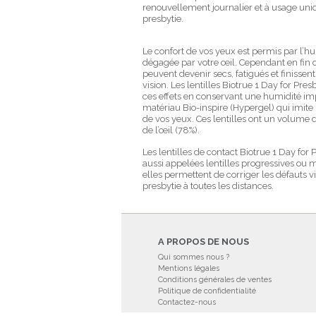
renouvellement journalier et à usage uniq
presbytie.
Le confort de vos yeux est permis par l’h
dégagée par votre œil. Cependant en fin 
peuvent devenir secs, fatigués et finissent
vision. Les lentilles Biotrue 1 Day for Pr
ces effets en conservant une humidité im
matériau Bio-inspire (Hypergel) qui imite
de vos yeux. Ces lentilles ont un volume d
de l’œil (78%).
Les lentilles de contact Biotrue 1 Day for
aussi appelées lentilles progressives ou m
elles permettent de corriger les défauts v
presbytie à toutes les distances.
A PROPOS DE NOUS
Qui sommes nous ?
Mentions légales
Conditions générales de ventes
Politique de confidentialité
Contactez-nous