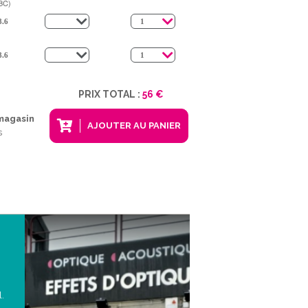
BC)
PRIX TOTAL :
56 €
 magasin
AJOUTER AU PANIER
s
l.