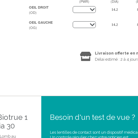
(PWR)
(DIA)
(
OEIL DROIT
(OD)
OEIL GAUCHE
(OG)
Livraison offerte en
Délai estimé : 2 à 4 jour
Biotrue 1
Besoin d'un test de vue ?
ia 30
Les lentilles de contact sont un dispositif médica
h&Lomb au
Un controle régulier chez votre opticien est