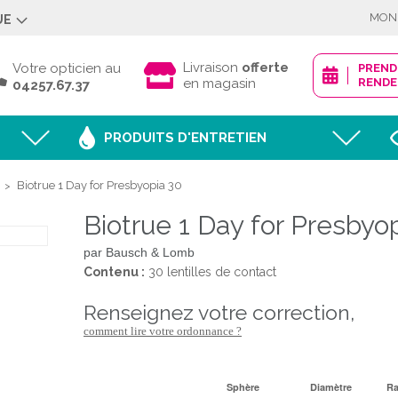
MON
UE
Déjà client ?
Livraison
offerte
Votre opticien au
PREN
en magasin
RENDE
04257.67.37
PRODUITS D'ENTRETIEN
Mot de passe oublié
Biotrue 1 Day for Presbyopia 30
>
Biotrue 1 Day for Presbyo
JE M'IDENTI
par Bausch & Lomb
Contenu :
30 lentilles de contact
renseignez votre correction,
Nouveau client ?
comment lire votre ordonnance ?
CRÉER MON
Sphère
Diamètre
R