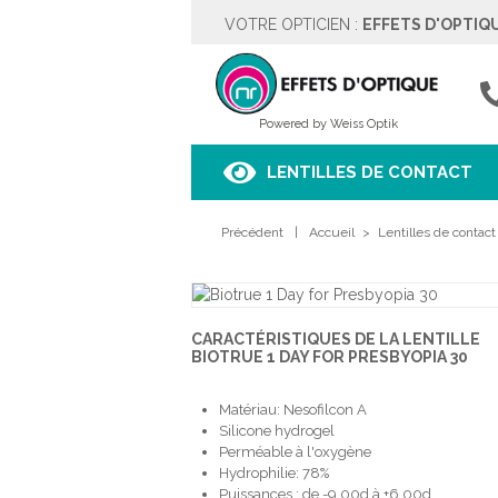
VOTRE OPTICIEN :
EFFETS D'OPTIQ
EFFETS D'OPTIQUE
Rue des Moulins 5
4342 HOGNOUL
04257.67.37
Powered by Weiss Optik
Voir sur le plan
LENTILLES DE CONTACT
HORAIRES
Précédent
Lundi
|
Fermé
Accueil
>
Lentilles de contact
Mardi
9h00 à 18h00
Mercredi
9h00 à 18h00
Jeudi
9h00 à 18h00
Vendredi
9h00 à 18h00
CARACTÉRISTIQUES DE LA LENTILLE
Samedi
9h00 à 18h00
BIOTRUE 1 DAY FOR PRESBYOPIA 30
Dimanche
Fermé
Matériau: Nesofilcon A
PRENDRE RENDEZ-VOUS
Silicone hydrogel
Perméable à l'oxygène
Hydrophilie: 78%
Puissances : de -9,00d à +6,00d