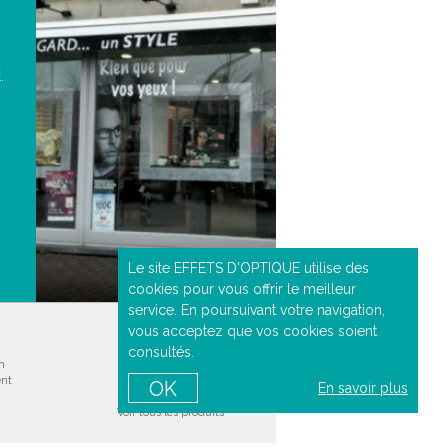
à
.
Le site EFFETS D'OPTIQUE utilise des
cookies pour vous offrir le meilleur
service. En poursuivant votre navigation,
vous acceptez que vos cookies soient
NOS PRODUITS
consultés.
on
Lentilles correctrices
ent
Lentilles de couleur
OK
En savoir plus
Produits d'entretien
Voir tous les produits