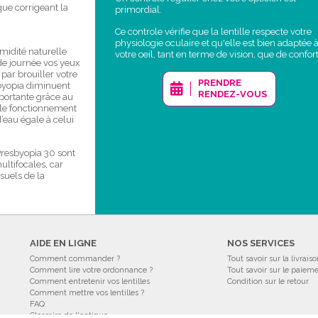
ue corrigeant la
primordial.
Ce controle vérifie que la lentille respecte votre
physiologie oculaire et qu'elle est bien adaptée 
umidité naturelle
votre oeil, tant en terme de vision, que de confort
de journée vos yeux
 par brouiller votre
PRENDRE
esbyopia diminuent
RENDEZ-VOUS
portante grâce au
 le fonctionnement
’eau égale à celui
 Presbyopia 30 sont
ultifocales, car
isuels de la
AIDE EN LIGNE
NOS SERVICES
Comment commander ?
Tout savoir sur la livrais
Comment lire votre ordonnance ?
Tout savoir sur le paiem
Comment entretenir vos lentilles
Condition sur le retour
Comment mettre vos lentilles ?
FAQ
Glossaire de l'optique