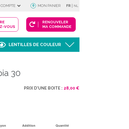
|
 COMPTE
0
MON PANIER
FR
NL
DRE
RENOUVELER
Z-VOUS
MA COMMANDE
LENTILLES DE COULEUR
Afficher
pia 30
FIE
PRIX D'UNE BOITE :
28,00 €
 COMPTE
ayon
Addition
Quantité