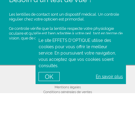
Les lentilles de contact sont un dispositif médical. Un controle
régulier chez votre opticien est primordial.
Ce controle vérifie que la lentille respecte votre physiologie
oculaire et qu'elle est bien adaptée à votre oeil, tant en terme de
vision, que de confort.
Le site EFFETS D'OPTIQUE utilise des
cookies pour vous offrir le meilleur
PRENDRE
service. En poursuivant votre navigation,
RENDEZ-VOUS
vous acceptez que vos cookies soient
consultés.
OK
A PROPOS DE NOUS
En savoir plus
Qui sommes nous ?
Mentions légales
Conditions générales de ventes
Politique de confidentialité
Contactez-nous
AIDE EN LIGNE
Comment commander ?
Comment lire votre ordonnance ?
Comment entretenir vos lentilles
Comment mettre vos lentilles ?