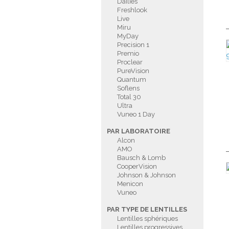
Dailies
Freshlook
Live
Miru
MyDay
Precision 1
Premio
Proclear
PureVision
Quantum
Soflens
Total 30
Ultra
Vuneo 1 Day
PAR LABORATOIRE
Alcon
AMO
Bausch & Lomb
CooperVision
Johnson & Johnson
Menicon
Vuneo
PAR TYPE DE LENTILLES
Lentilles sphériques
Lentilles progressives