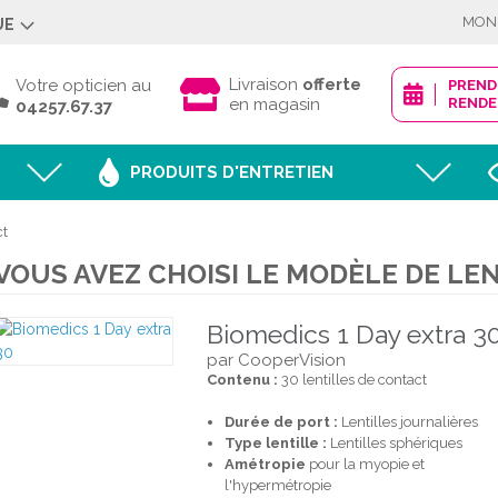
MON
UE
Déjà client ?
Livraison
offerte
Votre opticien au
PREN
en magasin
RENDE
04257.67.37
PRODUITS D'ENTRETIEN
Mot de passe oublié
ct
VOUS AVEZ CHOISI LE MODÈLE DE LEN
JE M'IDENTI
Biomedics 1 Day extra 3
par CooperVision
Contenu :
30 lentilles de contact
Nouveau client ?
Durée de port :
Lentilles journalières
CRÉER MON
Type lentille :
Lentilles sphériques
Amétropie
pour la myopie et
l'hypermétropie