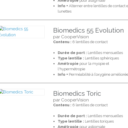
Amétropie
pour astigmate
Info +
Alterner entre lentilles de contact e
lunettes
Biomedics 55 Evolution
par CooperVision
Contenu :
6 lentilles de contact
Durée de port :
Lentilles mensuelles
Type lentille :
Lentilles sphériques
Amétropie
pour la myopie et
l'hypermétropie
Info +
Perméabilité à l’oxygène améliorée
Biomedics Toric
par CooperVision
Contenu :
6 lentilles de contact
Durée de port :
Lentilles mensuelles
Type lentille :
Lentilles toriques
Amétropie
pour astigmate