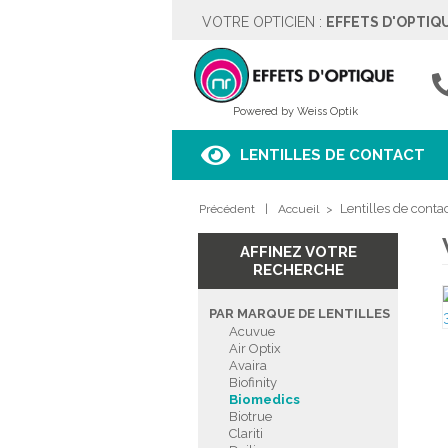
VOTRE OPTICIEN :
EFFETS D'OPTIQ
EFFETS D'OPTIQUE
Rue des Moulins 5
4342 HOGNOUL
04257.67.37
Powered by Weiss Optik
Voir sur le plan
LENTILLES DE CONTACT
HORAIRES
Lentilles de conta
Précédent
Lundi
|
Fermé
Accueil
>
Mardi
9h00 à 18h00
Mercredi
9h00 à 18h00
AFFINEZ VOTRE
Jeudi
9h00 à 18h00
RECHERCHE
Vendredi
9h00 à 18h00
Samedi
9h00 à 18h00
PAR MARQUE DE LENTILLES
Dimanche
Fermé
Acuvue
Air Optix
Avaira
PRENDRE RENDEZ-VOUS
Biofinity
Biomedics
Biotrue
Clariti