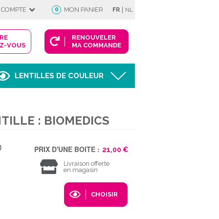
|
 COMPTE
0
MON PANIER
FR
NL
DRE
RENOUVELER
Z-VOUS
MA COMMANDE
LENTILLES DE COULEUR
Afficher
TILLE : BIOMEDICS
FIE
0
PRIX D'UNE BOITE :
21,00 €
Livraison offerte
en magasin
 COMPTE
CHOISIR