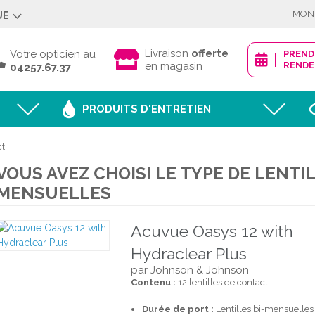
MON
UE
Déjà client ?
Livraison
offerte
Votre opticien au
PREN
en magasin
RENDE
04257.67.37
PRODUITS D'ENTRETIEN
Mot de passe oublié
ct
VOUS AVEZ CHOISI LE TYPE DE LENTIL
JE M'IDENTI
MENSUELLES
Acuvue Oasys 12 with
Nouveau client ?
Hydraclear Plus
par Johnson & Johnson
CRÉER MON
Contenu :
12 lentilles de contact
Durée de port :
Lentilles bi-mensuelles