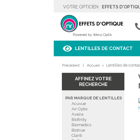
VOTRE OPTICIEN :
EFFETS D'OPTIQ
EFFETS D'OPTIQUE
Rue des Moulins 5
4342 HOGNOUL
04257.67.37
Powered by Weiss Optik
Voir sur le plan
LENTILLES DE CONTACT
HORAIRES
Lentilles de conta
Précédent
Lundi
|
Fermé
Accueil
>
Mardi
9h00 à 18h00
Mercredi
9h00 à 18h00
AFFINEZ VOTRE
Jeudi
9h00 à 18h00
RECHERCHE
Vendredi
9h00 à 18h00
Samedi
9h00 à 18h00
PAR MARQUE DE LENTILLES
Dimanche
Fermé
Acuvue
Air Optix
Avaira
PRENDRE RENDEZ-VOUS
Biofinity
Biomedics
Biotrue
Clariti