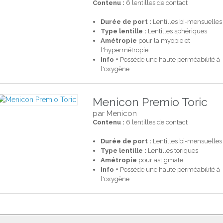
Contenu :
6 lentilles de contact
Durée de port :
Lentilles bi-mensuelles
Type lentille :
Lentilles sphériques
Amétropie
pour la myopie et
l'hypermétropie
Info +
Possède une haute perméabilité à
l'oxygène
Menicon Premio Toric
par Menicon
Contenu :
6 lentilles de contact
Durée de port :
Lentilles bi-mensuelles
Type lentille :
Lentilles toriques
Amétropie
pour astigmate
Info +
Possède une haute perméabilité à
l'oxygène