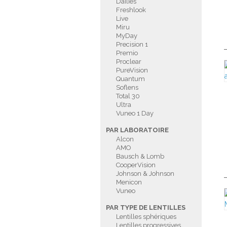
Dailies
Freshlook
Live
Miru
MyDay
Precision 1
Premio
Proclear
PureVision
Quantum
Soflens
Total 30
Ultra
Vuneo 1 Day
PAR LABORATOIRE
Alcon
AMO
Bausch & Lomb
CooperVision
Johnson & Johnson
Menicon
Vuneo
PAR TYPE DE LENTILLES
Lentilles sphériques
Lentilles progressives