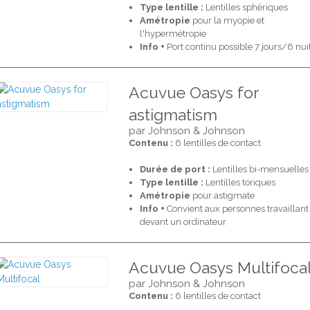
Type lentille :
Lentilles sphériques
Amétropie
pour la myopie et
l'hypermétropie
Info +
Port continu possible 7 jours/6 nui
Acuvue Oasys for
astigmatism
par Johnson & Johnson
Contenu :
6 lentilles de contact
Durée de port :
Lentilles bi-mensuelles
Type lentille :
Lentilles toriques
Amétropie
pour astigmate
Info +
Convient aux personnes travaillant
devant un ordinateur
Acuvue Oasys Multifoca
par Johnson & Johnson
Contenu :
6 lentilles de contact