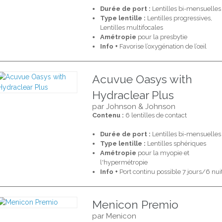
Durée de port :
Lentilles bi-mensuelles
Type lentille :
Lentilles progressives,
Lentilles multifocales
Amétropie
pour la presbytie
Info +
Favorise l’oxygénation de l’œil
Acuvue Oasys with
Hydraclear Plus
par Johnson & Johnson
Contenu :
6 lentilles de contact
Durée de port :
Lentilles bi-mensuelles
Type lentille :
Lentilles sphériques
Amétropie
pour la myopie et
l'hypermétropie
Info +
Port continu possible 7 jours/6 nui
Menicon Premio
par Menicon