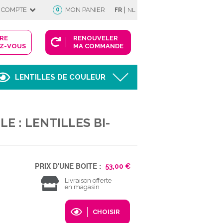
|
 COMPTE
0
MON PANIER
FR
NL
DRE
RENOUVELER
Z-VOUS
MA COMMANDE
LENTILLES DE COULEUR
Afficher
LE : LENTILLES BI-
FIE
PRIX D'UNE BOITE :
53,00 €
Livraison offerte
en magasin
 COMPTE
CHOISIR