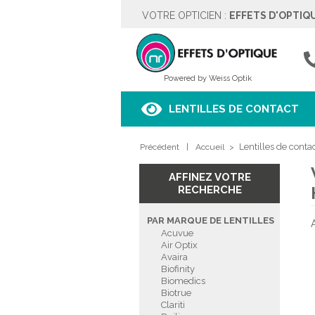
VOTRE OPTICIEN :
EFFETS D'OPTIQ
EFFETS D'OPTIQUE
Rue des Moulins 5
4342 HOGNOUL
04257.67.37
Powered by Weiss Optik
Voir sur le plan
LENTILLES DE CONTACT
HORAIRES
Lentilles de conta
Précédent
Lundi
|
Fermé
Accueil
>
Mardi
9h00 à 18h00
Mercredi
9h00 à 18h00
AFFINEZ VOTRE
Jeudi
9h00 à 18h00
RECHERCHE
Vendredi
9h00 à 18h00
Samedi
9h00 à 18h00
PAR MARQUE DE LENTILLES
Dimanche
Fermé
Acuvue
Air Optix
Avaira
PRENDRE RENDEZ-VOUS
Biofinity
Biomedics
Biotrue
Clariti