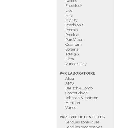
Dailies
Freshlook
Live
Miru
MyDay
Precision 1
Premio
Proclear
PureVision
Quantum
Soflens
Total 30
Ultra
Vuneo 1 Day
PAR LABORATOIRE
Alcon
AMO
Bausch & Lomb
CooperVision
Johnson & Johnson
Menicon
Vuneo
PAR TYPE DE LENTILLES
Lentilles sphériques
Lentilles progressives