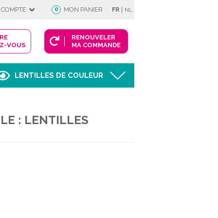
|
 COMPTE
0
MON PANIER
FR
NL
DRE
RENOUVELER
Z-VOUS
MA COMMANDE
LENTILLES DE COULEUR
Afficher
LE : LENTILLES
FIE
 COMPTE