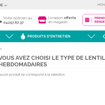
MON
UE
Déjà client ?
Livraison
offerte
Votre opticien au
PREN
en magasin
RENDE
04257.67.37
PRODUITS D'ENTRETIEN
Mot de passe oublié
ct
VOUS AVEZ CHOISI LE TYPE DE LENTIL
JE M'IDENTI
HEBDOMADAIRES
Aucun produit ne correspond à la sélection
Nouveau client ?
CRÉER MON