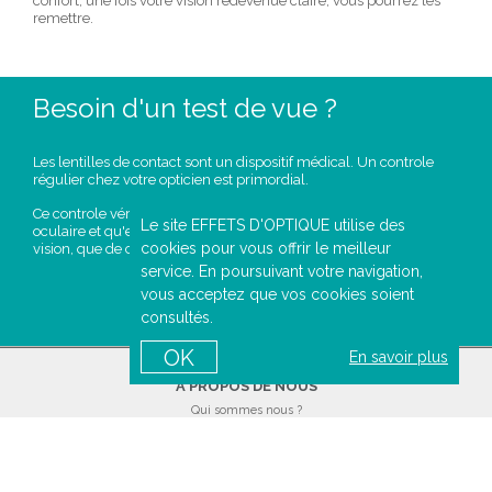
confort, une fois votre vision redevenue claire, vous pourrez les
remettre.
Besoin d'un test de vue ?
Les lentilles de contact sont un dispositif médical. Un controle
régulier chez votre opticien est primordial.
Ce controle vérifie que la lentille respecte votre physiologie
Le site EFFETS D'OPTIQUE utilise des
oculaire et qu'elle est bien adaptée à votre oeil, tant en terme de
cookies pour vous offrir le meilleur
vision, que de confort.
service. En poursuivant votre navigation,
PRENDRE
vous acceptez que vos cookies soient
RENDEZ-VOUS
consultés.
OK
En savoir plus
A PROPOS DE NOUS
Qui sommes nous ?
Mentions légales
Conditions générales de ventes
Politique de confidentialité
Contactez-nous