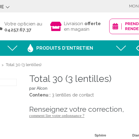
MON
UE
Déjà client ?
Livraison
offerte
Votre opticien au
PREN
en magasin
RENDE
04257.67.37
PRODUITS D'ENTRETIEN
Mot de passe oublié
Total 30 (3 lentilles)
>
Total 30 (3 lentilles)
JE M'IDENTI
par Alcon
Contenu :
3 lentilles de contact
renseignez votre correction,
Nouveau client ?
comment lire votre ordonnance ?
CRÉER MON
Sphère
Dia