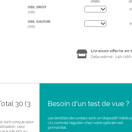
(PWR)
(D
OEIL DROIT
(OD)
OEIL GAUCHE
(OG)
Livraison offerte en
Délai estimé : 24h/48h
otal 30 (3
Besoin d'un test de vue ?
Les lentilles de contact sont un dispositif médica
les) sont conçue pour
Un controle régulier chez votre opticien est
tilisation. Leur
primordial.
icace (de 55% au