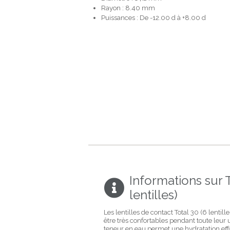
Rayon : 8.40 mm
Puissances : De -12.00 d à +8.00 d
Informations sur T
lentilles)
Les lentilles de contact Total 30 (6 lentil
être très confortables pendant toute leur u
teneur en eau permet une hydratation eff