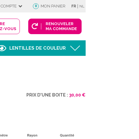
|
 COMPTE
0
MON PANIER
FR
NL
DRE
RENOUVELER
Z-VOUS
MA COMMANDE
LENTILLES DE COULEUR
Afficher
FIE
PRIX D'UNE BOITE :
30,00 €
 COMPTE
mètre
Rayon
Quantité