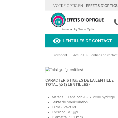
VOTRE OPTICIEN :
EFFETS D'OPTIQ
EFFETS D'OPTIQUE
Rue des Moulins 5
4342 HOGNOUL
04257.67.37
Powered by Weiss Optik
Voir sur le plan
LENTILLES DE CONTACT
HORAIRES
Précédent
Lundi
|
Fermé
Accueil
>
Lentilles de contact
Mardi
9h00 à 18h00
Mercredi
9h00 à 18h00
Jeudi
9h00 à 18h00
Vendredi
9h00 à 18h00
CARACTÉRISTIQUES DE LA LENTILLE
Samedi
9h00 à 18h00
TOTAL 30 (3 LENTILLES)
Dimanche
Fermé
Matériau : Lehfilcon A - Silicone hydrogel
PRENDRE RENDEZ-VOUS
Teinte de manipulation
Filtre UVA/UVB
Hydrophilie : 55%
Diamètre : 14.2 mm