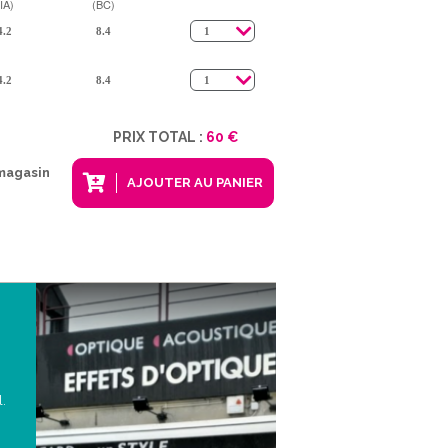
IA)
(BC)
PRIX TOTAL :
60 €
 magasin
AJOUTER AU PANIER
l.