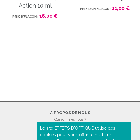
Action 10 ml
11,00 €
PRIX D'UN FLACON :
16,00 €
PRIX D'FLACON :
A PROPOS DE NOUS
Qui sommes nous ?
Mentions légales
Le site EFFETS D'OPTIQUE utilise des
Conditions générales de ventes
cookies pour vous offrir le meilleur
Politique de confidentialité
Contactez-nous