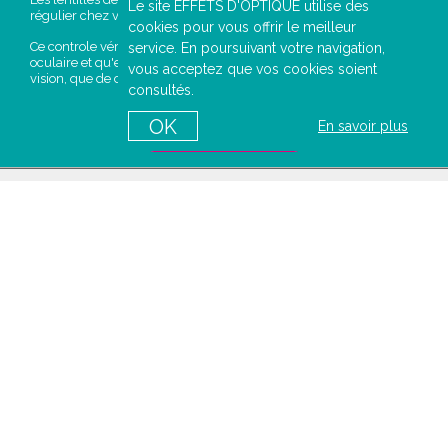
Le site EFFETS D'OPTIQUE utilise des
régulier chez votre opticien est primordial.
cookies pour vous offrir le meilleur
Ce controle vérifie que la lentille respecte votre physiologie
service. En poursuivant votre navigation,
oculaire et qu'elle est bien adaptée à votre oeil, tant en terme de
vous acceptez que vos cookies soient
vision, que de confort.
consultés.
PRENDRE
OK
En savoir plus
RENDEZ-VOUS
A PROPOS DE NOUS
Qui sommes nous ?
Mentions légales
Conditions générales de ventes
Politique de confidentialité
Contactez-nous
AIDE EN LIGNE
Comment commander ?
Comment lire votre ordonnance ?
Comment entretenir vos lentilles
Comment mettre vos lentilles ?
FAQ
Glossaire de l'optique
NOS SERVICES