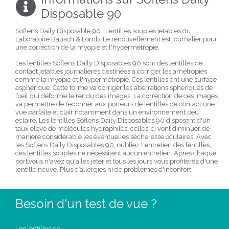
Disposable 90
Soflens Daily Disposable 90 : Lentilles souples jetables du
Laboratoire Bausch & Lomb. Le renouvellement est journalier pour
une correction de la myopie et l'hypermétropie.
Les lentilles Soflens Daily Disposables 90 sont des lentilles de
contact jetables journalières destinées à corriger les amétropies
comme la myopie et l'hypermétropie. Ces lentilles ont une surface
asphérique. Cette forme va corriger les aberrations sphériques de
l’œil qui déforme le rendu des images. La correction de ces images
va permettre de redonner aux porteurs de lentilles de contact une
vue parfaite et clair notamment dans un environnement peu
éclairé. Les lentilles Soflens Daily Disposables 90 disposent d'un
taux élevé de molécules hydrophiles, celles-ci vont diminuer de
manière considérable les éventuelles sécheresse oculaires. Avec
les Soflens Daily Disposables 90, oubliez l'entretien des lentilles,
ces lentilles souples ne nécessitent aucun entretien. Apres chaque
port,vous n'avez qu'a les jeter et tous les jours vous profiterez d'une
lentille neuve. Plus d’allergies ni de problèmes d'inconfort.
Besoin d'un test de vue ?
Les lentilles de contact sont un dispositif médical. Un controle