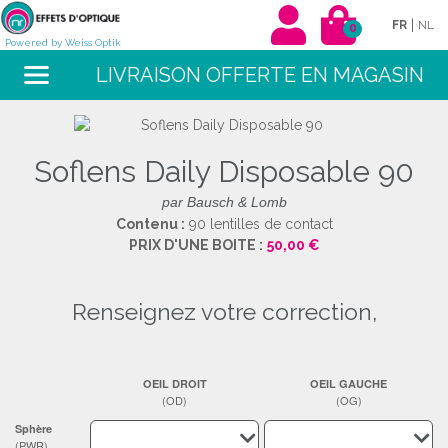
|
FR
NL
0
Powered by Weiss Optik
LIVRAISON OFFERTE EN MAGASIN
Soflens Daily Disposable 90
par Bausch & Lomb
Contenu :
90 lentilles de contact
PRIX D'UNE BOITE :
50,00 €
renseignez votre correction,
OEIL DROIT
OEIL GAUCHE
(OD)
(OG)
Sphère
(PWR)