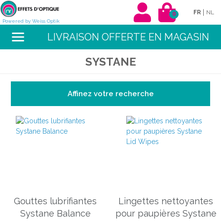
|
FR
NL
0
Powered by Weiss Optik
LIVRAISON OFFERTE EN MAGASIN
SYSTANE
Affinez votre recherche
Gouttes lubrifiantes
Lingettes nettoyantes
Systane Balance
pour paupières Systane