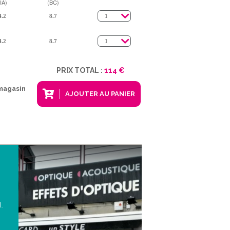
IA)
(BC)
PRIX TOTAL :
114 €
 magasin
AJOUTER AU PANIER
l.