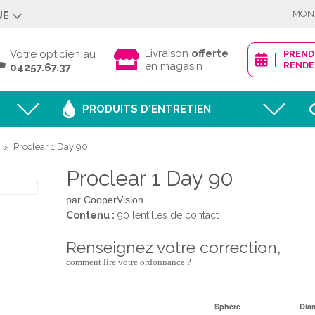
MON
UE
Déjà client ?
Livraison
offerte
Votre opticien au
PREN
en magasin
RENDE
04257.67.37
PRODUITS D'ENTRETIEN
Mot de passe oublié
Proclear 1 Day 90
>
Proclear 1 Day 90
JE M'IDENTI
par CooperVision
Contenu :
90 lentilles de contact
renseignez votre correction,
Nouveau client ?
comment lire votre ordonnance ?
CRÉER MON
Sphère
Dia