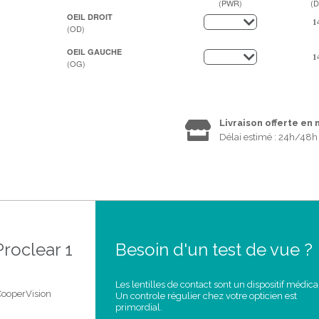
(PWR)
(D
OEIL DROIT
(OD)
OEIL GAUCHE
(OG)
Livraison offerte en
Délai estimé : 24h/48h
Proclear 1
Besoin d'un test de vue ?
Les lentilles de contact sont un dispositif médica
 CooperVision
Un controle régulier chez votre opticien est
primordial.