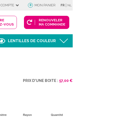
|
 COMPTE
0
MON PANIER
FR
NL
DRE
RENOUVELER
Z-VOUS
MA COMMANDE
LENTILLES DE COULEUR
Afficher
FIE
PRIX D'UNE BOITE :
57,00 €
 COMPTE
mètre
Rayon
Quantité