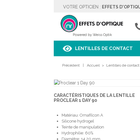
VOTRE OPTICIEN :
EFFETS D'OPTIQ
EFFETS D'OPTIQUE
Rue des Moulins 5
4342 HOGNOUL
04257.67.37
Powered by Weiss Optik
Voir sur le plan
LENTILLES DE CONTACT
HORAIRES
Précédent
Lundi
|
Fermé
Accueil
>
Lentilles de contact
Mardi
9h00 à 18h00
Mercredi
9h00 à 18h00
Jeudi
9h00 à 18h00
Vendredi
9h00 à 18h00
CARACTÉRISTIQUES DE LA LENTILLE
Samedi
9h00 à 18h00
PROCLEAR 1 DAY 90
Dimanche
Fermé
Matériau: Omafilcon A
PRENDRE RENDEZ-VOUS
Silicone hydrogel
Teinte de manipulation
Hydrophilie: 60%
Diamètre: 14.20 mm