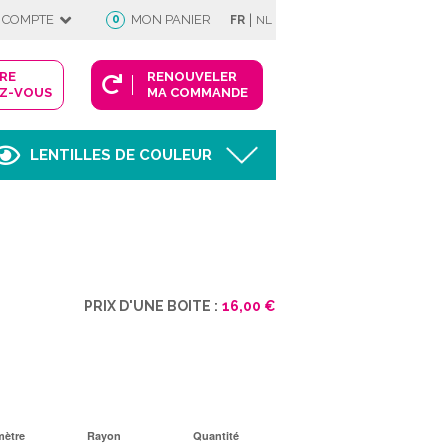
|
 COMPTE
0
MON PANIER
FR
NL
DRE
RENOUVELER
Z-VOUS
MA COMMANDE
LENTILLES DE COULEUR
Afficher
FIE
PRIX D'UNE BOITE :
16,00 €
 COMPTE
mètre
Rayon
Quantité