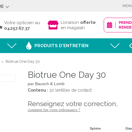
MON
UE
Déjà client ?
Livraison
offerte
Votre opticien au
PREN
en magasin
RENDE
04257.67.37
PRODUITS D'ENTRETIEN
Mot de passe oublié
Biotrue One Day 30
>
Biotrue One Day 30
JE M'IDENTI
par Bausch & Lomb
Contenu :
30 lentilles de contact
renseignez votre correction,
Nouveau client ?
comment lire votre ordonnance ?
CRÉER MON
Sphère
Dia