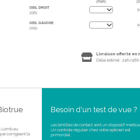
(PWR)
(D
OEIL DROIT
(OD)
OEIL GAUCHE
(OG)
Livraison offerte en
Délai estimé : 24h/48h
Biotrue
Besoin d'un test de vue ?
Les lentilles de contact sont un dispositif médica
 & Lomb au
Un controle régulier chez votre opticien est
ue corrigeant la
primordial.