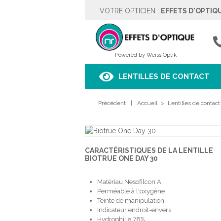
VOTRE OPTICIEN :
EFFETS D'OPTIQ
EFFETS D'OPTIQUE
Rue des Moulins 5
4342 HOGNOUL
04257.67.37
Powered by Weiss Optik
Voir sur le plan
LENTILLES DE CONTACT
HORAIRES
Précédent
Lundi
|
Fermé
Accueil
>
Lentilles de contact
Mardi
9h00 à 18h00
Mercredi
9h00 à 18h00
Jeudi
9h00 à 18h00
Vendredi
9h00 à 18h00
CARACTÉRISTIQUES DE LA LENTILLE
Samedi
9h00 à 18h00
BIOTRUE ONE DAY 30
Dimanche
Fermé
Matériau Nesofilcon A
PRENDRE RENDEZ-VOUS
Perméable à l'oxygène
Teinte de manipulation
Indicateur endroit-envers
Hydrophilie 78%