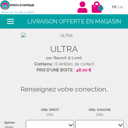
|
FR
NL
0
Powered by Weiss Optik
LIVRAISON OFFERTE EN MAGASIN
ULTRA
par Bausch & Lomb
Contenu :
6 lentilles de contact
PRIX D'UNE BOITE :
48,00 €
renseignez votre correction,
OEIL DROIT
OEIL GAUCHE
(OD)
(OG)
Sphère
(PWR)