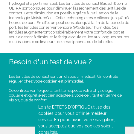
hydrogel et à port mensuel. Les lentilles de contact Bausch&Lomb
ULTRA sont conçues pour diminuer l’assèchement des lentilles de
contact. Cette diminution est possible grâce à l'utilisation de la
technologie MoistureSeal. Cette technologie reste efficace jusqu’à 16
heures de port. En effet on peut constater qu'à la fin de la période de
port, les lentilles conservent encore 95% de leur humidité. Ces
lentilles augmenteront considérablement votre confort de port et
vous aideront à diminuer la fatigue oculaire liée aux longues heures
d'utilisations d’ordinateurs, de smartphones ou de tablettes.
Besoin d'un test de vue ?
Les lentilles de contact sont un dispositif médical. Un controle
régulier chez votre opticien est primordial.
Ce controle vérifie que la lentille respecte votre physiologie
oculaire et qu'elle est bien adaptée à votre oeil, tant en terme de
vision, que de confort.
Le site EFFETS D'OPTIQUE utilise des
PRENDRE
cookies pour vous offrir le meilleur
RENDEZ-VOUS
service. En poursuivant votre navigation,
vous acceptez que vos cookies soient
consultés.