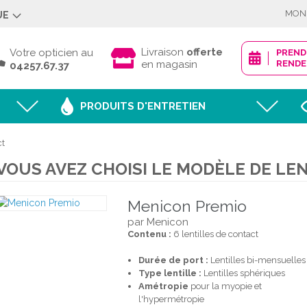
MON
UE
Déjà client ?
Livraison
offerte
Votre opticien au
PREN
en magasin
RENDE
04257.67.37
PRODUITS D'ENTRETIEN
Mot de passe oublié
ct
VOUS AVEZ CHOISI LE MODÈLE DE LEN
JE M'IDENTI
Menicon Premio
par Menicon
Contenu :
6 lentilles de contact
Nouveau client ?
Durée de port :
Lentilles bi-mensuelles
CRÉER MON
Type lentille :
Lentilles sphériques
Amétropie
pour la myopie et
l'hypermétropie