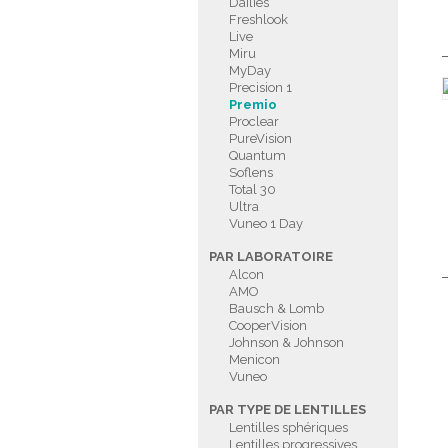
Dailies
Freshlook
Live
Miru
MyDay
Precision 1
Premio
Proclear
PureVision
Quantum
Soflens
Total 30
Ultra
Vuneo 1 Day
PAR LABORATOIRE
Alcon
AMO
Bausch & Lomb
CooperVision
Johnson & Johnson
Menicon
Vuneo
PAR TYPE DE LENTILLES
Lentilles sphériques
Lentilles progressives