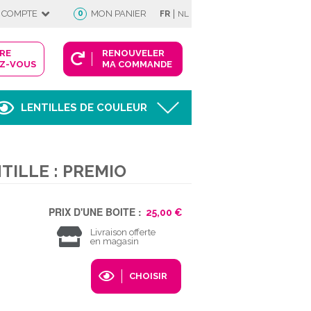
|
 COMPTE
0
MON PANIER
FR
NL
DRE
RENOUVELER
Z-VOUS
MA COMMANDE
LENTILLES DE COULEUR
Afficher
TILLE : PREMIO
FIE
PRIX D'UNE BOITE :
25,00 €
Livraison offerte
en magasin
 COMPTE
CHOISIR