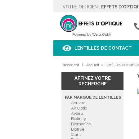
VOTRE OPTICIEN :
EFFETS D'OPTIQ
EFFETS D'OPTIQUE
Rue des Moulins 5
4342 HOGNOUL
04257.67.37
Powered by Weiss Optik
Voir sur le plan
LENTILLES DE CONTACT
HORAIRES
Lentilles de conta
Précédent
Lundi
|
Fermé
Accueil
>
Mardi
9h00 à 18h00
Mercredi
9h00 à 18h00
AFFINEZ VOTRE
Jeudi
9h00 à 18h00
RECHERCHE
Vendredi
9h00 à 18h00
Samedi
9h00 à 18h00
PAR MARQUE DE LENTILLES
Dimanche
Fermé
Acuvue
Air Optix
Avaira
PRENDRE RENDEZ-VOUS
Biofinity
Biomedics
Biotrue
Clariti