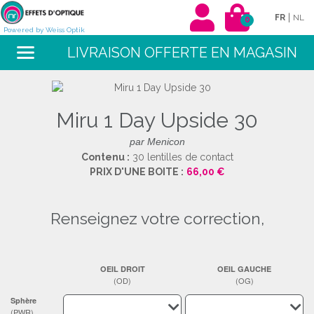
|
FR
NL
0
Powered by Weiss Optik
LIVRAISON OFFERTE EN MAGASIN
Miru 1 Day Upside 30
par Menicon
Contenu :
30 lentilles de contact
PRIX D'UNE BOITE :
66,00 €
renseignez votre correction,
OEIL DROIT
OEIL GAUCHE
(OD)
(OG)
Sphère
(PWR)