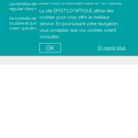
Les lentilles de contact sont un dispositif médical. Un controle
régulier chez votre opticien est primordial.
Le site EFFETS D'OPTIQUE utilise des
cookies pour vous offrir le meilleur
Ce controle vérifie que la lentille respecte votre physiologie
oculaire et qu'elle est bien adaptée à votre oeil, tant en terme de
service. En poursuivant votre navigation,
vision, que de confort.
vous acceptez que vos cookies soient
consultés.
PRENDRE
RENDEZ-VOUS
OK
En savoir plus
A PROPOS DE NOUS
Qui sommes nous ?
Mentions légales
Conditions générales de ventes
Politique de confidentialité
Contactez-nous
AIDE EN LIGNE
Comment commander ?
Comment lire votre ordonnance ?
Comment entretenir vos lentilles
Comment mettre vos lentilles ?
FAQ
Glossaire de l'optique