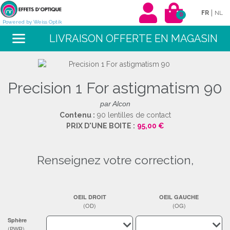
|
FR
NL
0
Powered by Weiss Optik
LIVRAISON OFFERTE EN MAGASIN
Precision 1 For astigmatism 90
par Alcon
Contenu :
90 lentilles de contact
PRIX D'UNE BOITE :
95,00 €
renseignez votre correction,
OEIL DROIT
OEIL GAUCHE
(OD)
(OG)
Sphère
(PWR)