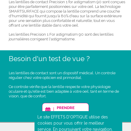
Les lentilles de contact Precision 1 for astigmatism 90 sont conçues
pour être parfaitement positionnées sur votre œil. La technologie
SMARTSURFACE qui compose la lentille comprend une couche
d'humidité qui fournit jusqu'à 80% d'eau sur la surface extérieure
pour une sensation plus confortable et naturelle, tout en vous
offrant une lentille stable dans votre oeil.
Les lentilles Precision 1 For astigmatism 90 sont des lentilles
journalières corrigeant l'astigmatisme.
Besoin d'un test de vue ?
Les lentilles de contact sont un dispositif médical. Un controle
régulier chez votre opticien est primordial.
Ce controle vérifie que la lentille respecte votre physiologie
oculaire et qu'elle est bien adaptée à votre oeil, tant en terme de
vision, que de confort.
PRENDRE
RENDEZ-VOUS
Le site EFFETS D'OPTIQUE utilise des
cookies pour vous offrir le meilleur
service. En poursuivant votre navigation,